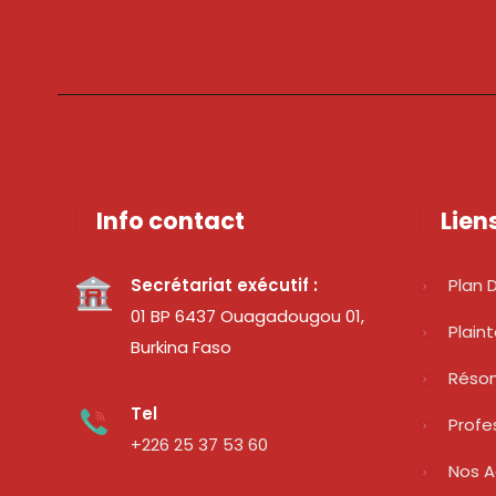
Info contact
Lien
Secrétariat exécutif :
Plan D
01 BP 6437 Ouagadougou 01,
Plain
Burkina Faso
Réso
Tel
Profe
+226 25 37 53 60
Nos A