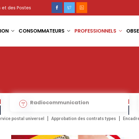
 et des Postes
ION
CONSOMMATEURS
PROFESSIONNELS
OBSE
Radiocommunication
rvice postal universel
Approbation des contrats types
Encadre