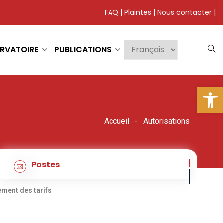
FAQ
|
Plaintes
|
Nous contacter
|
RVATOIRE
PUBLICATIONS
Ouv
Accueil
Autorisations
Postes
ment des tarifs