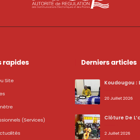
s rapides
Derniers articles
u Site
Koudougou : L’ARCEP Renforce Le Dialogue Avec Les Associations De Consommateurs Pour Mieux Pro
tes
20 Juillet 2026
mètre
Clôture De L’atelier National : L’ARCEP Et Les Collectivités Territoriales Consolident Leur Partenariat Pour Booster La Qua
ssionnels (services)
ctualités
2 Juillet 2026