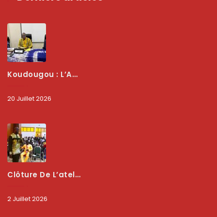
Koudougou : L’ARCEP Renforce Le Dialogue Avec Les Associations De Consommateurs Pour Mieux Protéger Les Usagers
20 Juillet 2026
Clôture De L’atelier National : L’ARCEP Et Les Collectivités Territoriales Consolident Leur Partenariat Pour Booster La Qualité Des Services Numériques
2 Juillet 2026