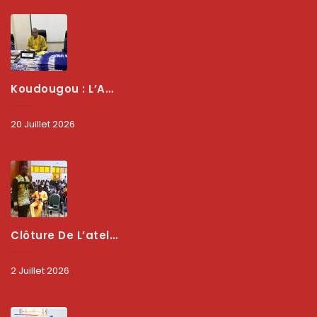
Koudougou : L’ARCEP Renforce Le Dialogue Avec Les Associations De Consommateurs Pour Mieux Protéger Les Usagers
20 Juillet 2026
Clôture De L’atelier National : L’ARCEP Et Les Collectivités Territoriales Consolident Leur Partenariat Pour Booster La Qualité Des Services Numériques
2 Juillet 2026