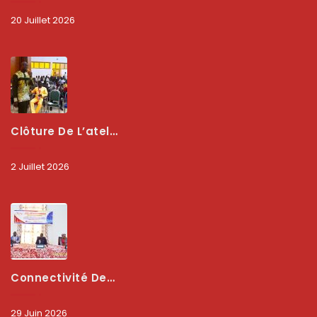
20 Juillet 2026
Clôture De L’atelier National : L’ARCEP Et Les Collectivités Territoriales Consolident Leur Partenariat Pour Booster La Qualité Des Services Numériques
2 Juillet 2026
Connectivité Des Territoires : L’ARCEP Et Les Collectivités Territoriales Scellent Un Pacte Stratégique À Bobo-Dioulasso Pour Booster La Qualité Des Réseaux
29 Juin 2026