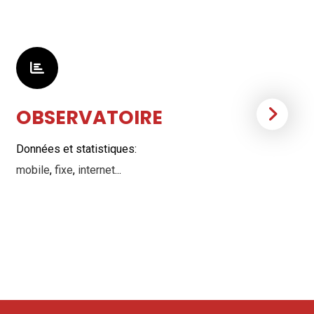
OBSERVATOIRE
Données et statistiques:
A
mobile
,
fixe
,
internet
...
R