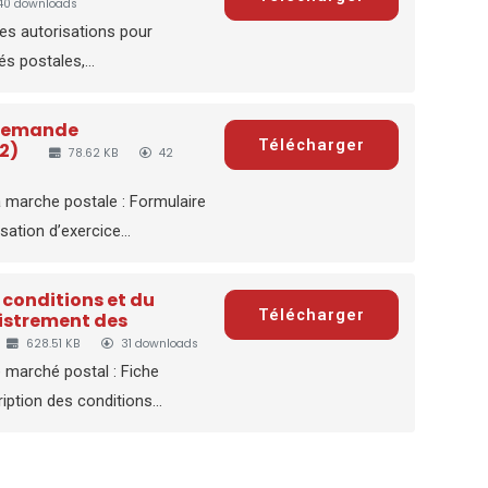
40 downloads
es autorisations pour
és postales,...
 demande
Télécharger
2)
78.62 KB
42
a marche postale : Formulaire
ation d’exercice...
 conditions et du
Télécharger
gistrement des
628.51 KB
31 downloads
 marché postal : Fiche
iption des conditions...