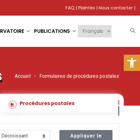
FAQ
|
Plaintes
|
Nous contacter
|
RVATOIRE
PUBLICATIONS
Ouv
s
Accueil
Formulaires de procédures postales
Procédures postales
Appliquer le