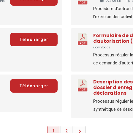
ads
274.59 KB
Procédure d’octroi d
l’exercice des activit
Formulaire de
Télécharger
)
dautorisation (
downloads
Processus réguler l
de demande d’autoris
Description des
Télécharger
dossier d'enre
déclarations
Processus réguler le
synthétique de descr
1
2