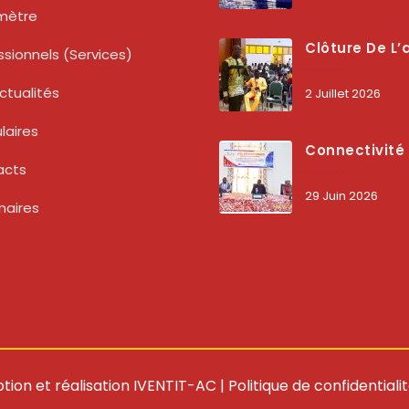
mètre
Clôture De L’atelier National : L’ARCEP Et Les Collectivités Territoriales Consolident Leur Partenariat Pour Booster La Qua
ssionnels (services)
ctualités
2 Juillet 2026
laires
Connectivité Des Territoires : L’ARCEP Et Les Collectivités Territoriales Scellent Un Pacte Stratégique À Bobo-Dioulasso Pour Boost
acts
29 Juin 2026
naires
tion et réalisation
IVENTIT-AC
|
Politique de confidentiali