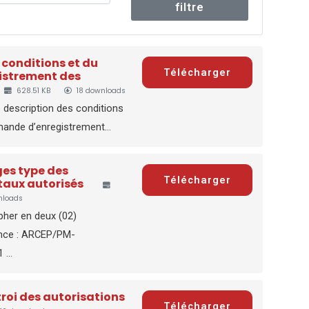
filtre
 conditions et du
Télécharger
gistrement des
628.51 KB
18 downloads
 description des conditions
mande d’enregistrement...
ges type des
Télécharger
taux autorisés
nloads
pher en deux (02)
ence : ARCEP/PM-
...
roi des autorisations
Télécharger