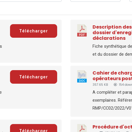
Description des
Télécharger
dossier d'enre
déclarations
ns
Fiche synthétique de
et du dossier de de
Cahier de char
Télécharger
opérateurs pos
357.65 KB
154 dow
e
A compléter et para
exemplaires. Référ
RMP/CC02/2022/V01 
Procédure d'oct
Télécharger