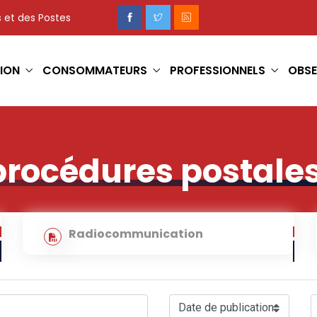
 et des Postes
ION
CONSOMMATEURS
PROFESSIONNELS
OBSE
procédures postale
Radiocommunication