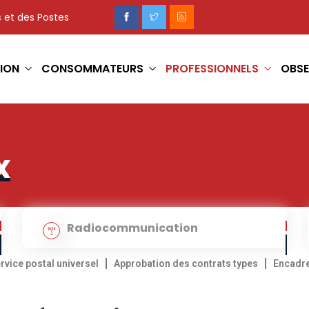
 et des Postes
ION
CONSOMMATEURS
PROFESSIONNELS
OBSE
x
Radiocommunication
rvice postal universel
Approbation des contrats types
Encadre