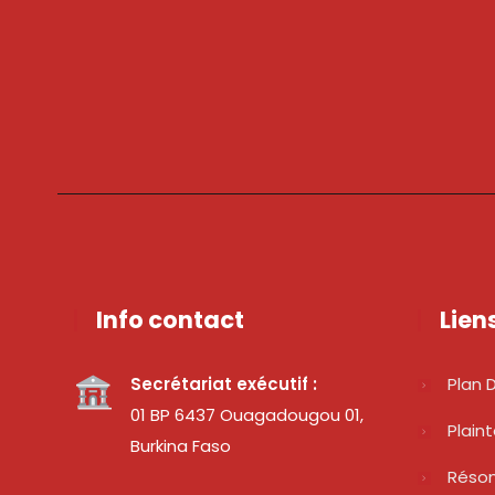
Info contact
Lien
Secrétariat exécutif :
Plan D
01 BP 6437 Ouagadougou 01,
Plain
Burkina Faso
Réso