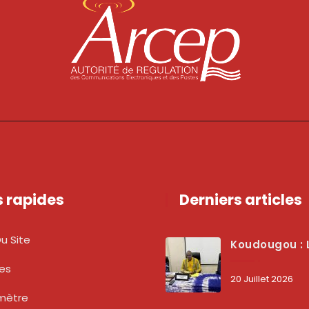
s rapides
Derniers articles
u Site
Koudougou : L’ARCEP Renforce Le Dialogue Avec Les Associations De Consommateurs Pour Mieux Pro
tes
20 Juillet 2026
mètre