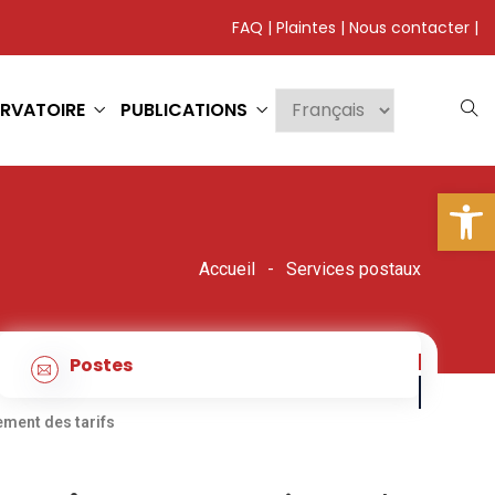
FAQ
|
Plaintes
|
Nous contacter
|
RVATOIRE
PUBLICATIONS
Ouv
Accueil
Services postaux
Postes
ment des tarifs