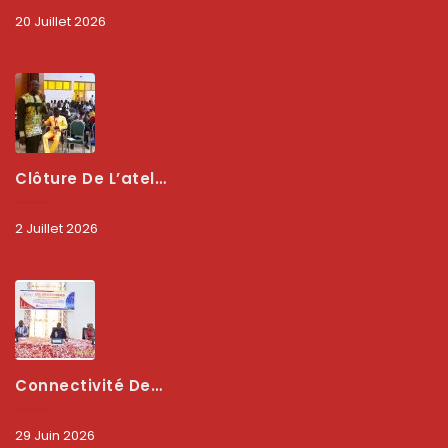
20 Juillet 2026
Clôture De L’atelier National : L’ARCEP Et Les Collectivités Territoriales Consolident Leur Partenariat Pour Booster La Qualité Des Services Numériques
2 Juillet 2026
Connectivité Des Territoires : L’ARCEP Et Les Collectivités Territoriales Scellent Un Pacte Stratégique À Bobo-Dioulasso Pour Booster La Qualité Des Réseaux
29 Juin 2026