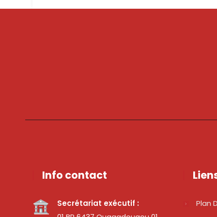
Info contact
Lien
Secrétariat exécutif :
Plan D
01 BP 6437 Ouagadougou 01,