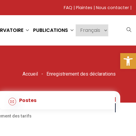
FAQ
|
Plaintes
|
Nous contacter
|
RVATOIRE
PUBLICATIONS
Ouv
Accueil
Enregistrement des déclarations
Postes
ment des tarifs