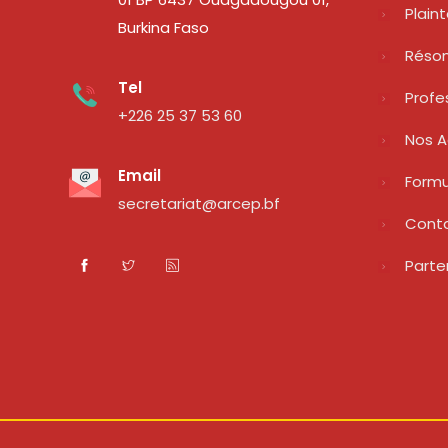
Plain
Burkina Faso
Réso
Tel
Profe
+226 25 37 53 60
Nos A
Email
Formu
secretariat@arcep.bf
Cont
Parte