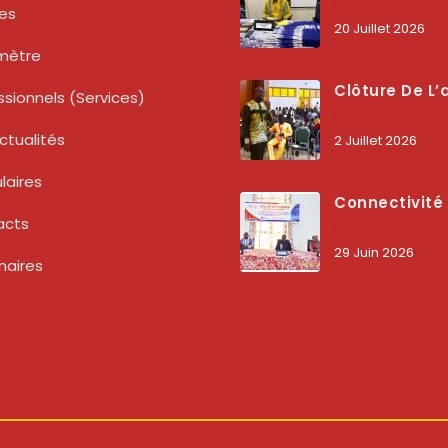
tes
20 Juillet 2026
mètre
Clôture De L’atelier National : L’ARCEP Et Les Collectivités Territoriales Consolident Leur Partenariat Pour Booster La Qua
ssionnels (services)
ctualités
2 Juillet 2026
laires
Connectivité Des Territoires : L’ARCEP Et Les Collectivités Territoriales Scellent Un Pacte Stratégique À Bobo-Dioulasso Pour Boost
acts
29 Juin 2026
naires