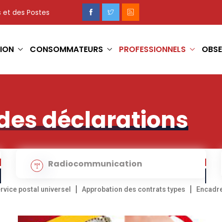
 et des Postes
ION
CONSOMMATEURS
PROFESSIONNELS
OBSE
des déclarations
Radiocommunication
rvice postal universel
Approbation des contrats types
Encadre