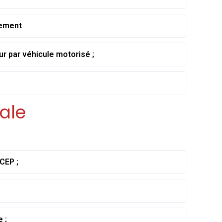
lement
ur par véhicule motorisé ;
ale
CEP ;
 ;