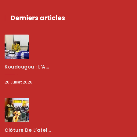
Derniers articles
Koudougou : L’ARCEP Renforce Le Dialogue Avec Les Associations De Consommateurs Pour Mieux Protéger Les Usagers
20 Juillet 2026
Clôture De L’atelier National : L’ARCEP Et Les Collectivités Territoriales Consolident Leur Partenariat Pour Booster La Qualité Des Services Numériques