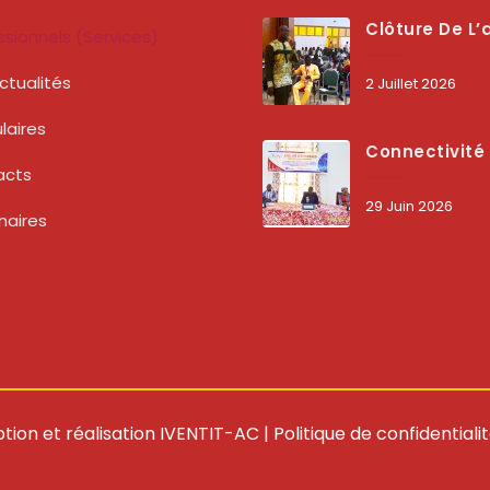
Clôture De L’atelier National : L’ARCEP Et Les Collectivités Territoriales Consolident Leur Partenariat Pour Booster La Qua
ssionnels (services)
ctualités
2 Juillet 2026
laires
Connectivité Des Territoires : L’ARCEP Et Les Collectivités Territoriales Scellent Un Pacte Stratégique À Bobo-Dioulasso Pour Boost
acts
29 Juin 2026
naires
tion et réalisation
IVENTIT-AC
|
Politique de confidentiali