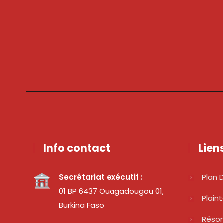
Info contact
Lien
Secrétariat exécutif :
Plan D
01 BP 6437 Ouagadougou 01,
Plain
Burkina Faso
Réso