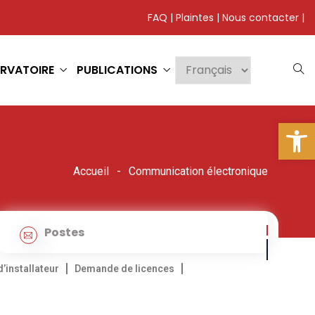
FAQ
|
Plaintes
|
Nous contacter
|
RVATOIRE
PUBLICATIONS
Ouv
Accueil
Communication électronique
Postes
’installateur
Demande de licences