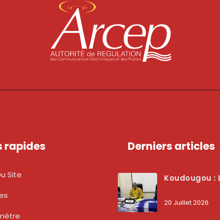
s rapides
Derniers articles
u Site
Koudougou : L’ARCEP Renforce Le Dialogue Avec Les Associations De Consommateurs Pour Mieux Pro
tes
20 Juillet 2026
mètre