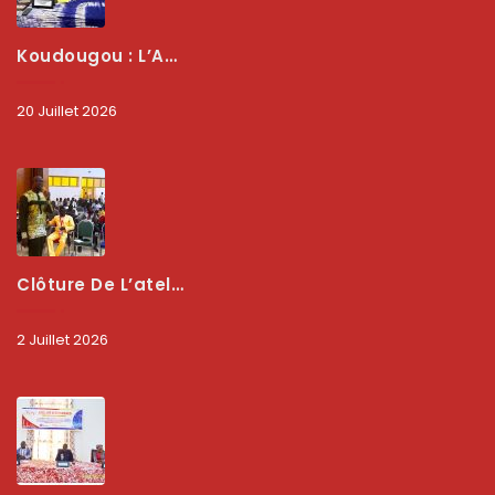
Koudougou : L’ARCEP Renforce Le Dialogue Avec Les Associations De Consommateurs Pour Mieux Protéger Les Usagers
20 Juillet 2026
Clôture De L’atelier National : L’ARCEP Et Les Collectivités Territoriales Consolident Leur Partenariat Pour Booster La Qualité Des Services Numériques
2 Juillet 2026