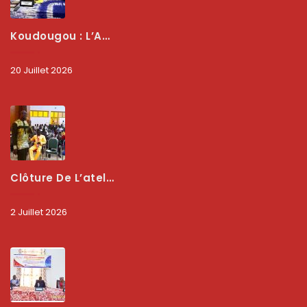
Koudougou : L’ARCEP Renforce Le Dialogue Avec Les Associations De Consommateurs Pour Mieux Protéger Les Usagers
20 Juillet 2026
Clôture De L’atelier National : L’ARCEP Et Les Collectivités Territoriales Consolident Leur Partenariat Pour Booster La Qualité Des Services Numériques
2 Juillet 2026