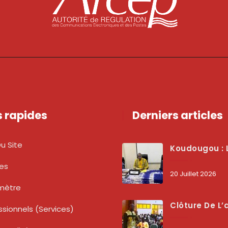
s rapides
Derniers articles
u Site
Koudougou : L’ARCEP Renforce Le Dialogue Avec Les Associations De Consommateurs Pour Mieux Pro
tes
20 Juillet 2026
mètre
Clôture De L’atelier National : L’ARCEP Et Les Collectivités Territoriales Consolident Leur Partenariat Pour Booster La Qua
ssionnels (services)