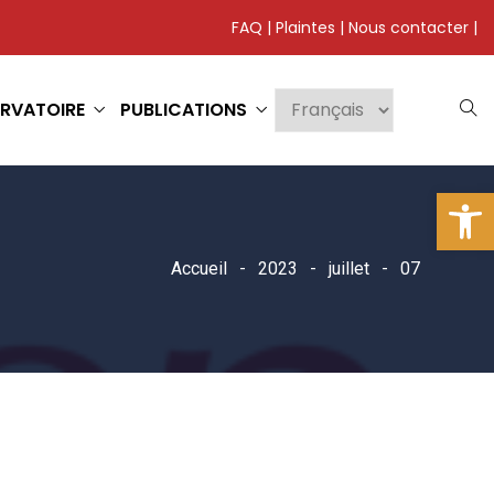
FAQ
|
Plaintes
|
Nous contacter
|
RVATOIRE
PUBLICATIONS
Ouv
Accueil
2023
juillet
07