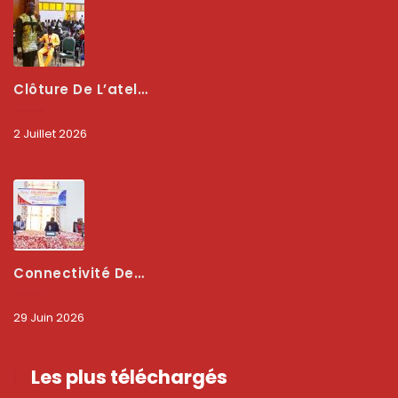
Clôture De L’atelier National : L’ARCEP Et Les Collectivités Territoriales Consolident Leur Partenariat Pour Booster La Qualité Des Services Numériques
2 Juillet 2026
Connectivité Des Territoires : L’ARCEP Et Les Collectivités Territoriales Scellent Un Pacte Stratégique À Bobo-Dioulasso Pour Booster La Qualité Des Réseaux
29 Juin 2026
Les plus téléchargés