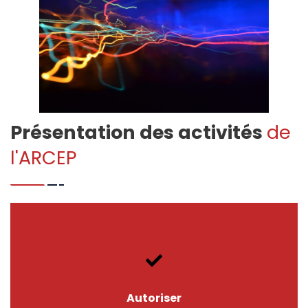
Présentation des activités
de
Autoriser
l'ARCEP
Autoriser