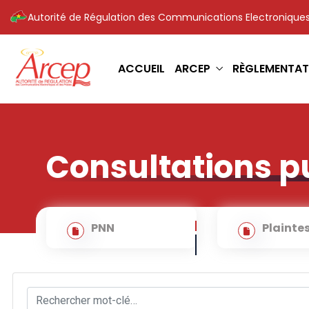
Autorité de Régulation des Communications Electroniques
ACCUEIL
ARCEP
RÈGLEMENTAT
Consultations p
PNN
Plainte