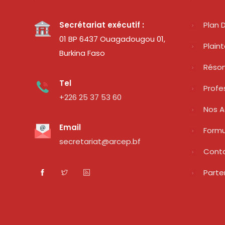
Secrétariat exécutif :
Plan D
01 BP 6437 Ouagadougou 01,
Plain
Burkina Faso
Réso
Tel
Profe
+226 25 37 53 60
Nos A
Email
Formu
secretariat@arcep.bf
Cont
Parte