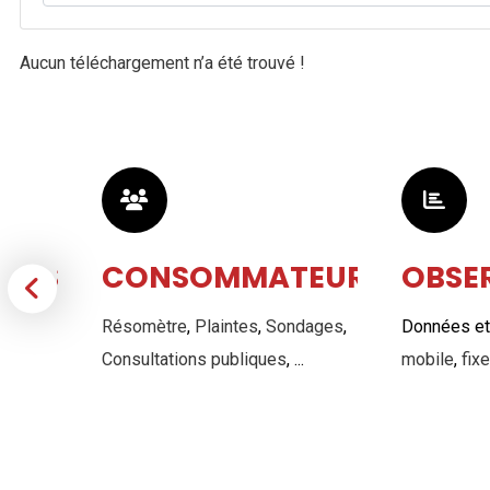
Aucun téléchargement n’a été trouvé !
NELS
CONSOMMATEURS
OBSE
iques
,
Résomètre
,
Plaintes
,
Sondages
,
Données et 
stes
...
Consultations publiques
, ...
mobile
,
fixe