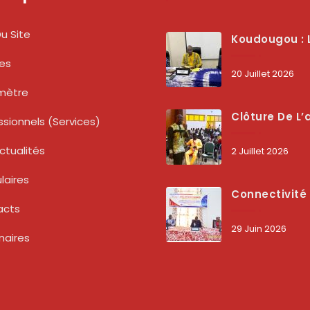
u Site
Koudougou : L’ARCEP Renforce Le Dialogue Avec Les Associations De Consommateurs Pour Mieux Pro
tes
20 Juillet 2026
mètre
Clôture De L’atelier National : L’ARCEP Et Les Collectivités Territoriales Consolident Leur Partenariat Pour Booster La Qua
ssionnels (services)
ctualités
2 Juillet 2026
laires
Connectivité Des Territoires : L’ARCEP Et Les Collectivités Territoriales Scellent Un Pacte Stratégique À Bobo-Dioulasso Pour Boost
acts
29 Juin 2026
naires