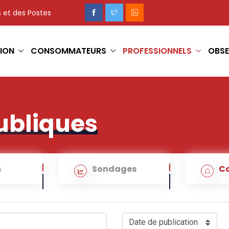
 et des Postes
ION
CONSOMMATEURS
PROFESSIONNELS
OBSE
ubliques
s
Sondages
Co