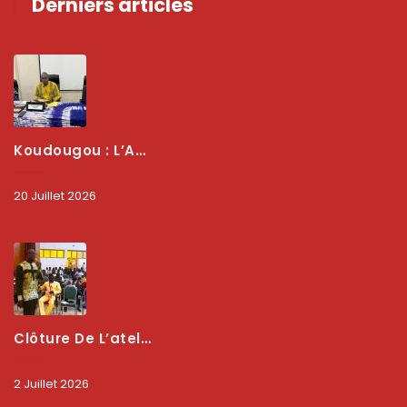
Derniers articles
Koudougou : L’ARCEP Renforce Le Dialogue Avec Les Associations De Consommateurs Pour Mieux Protéger Les Usagers
20 Juillet 2026
Clôture De L’atelier National : L’ARCEP Et Les Collectivités Territoriales Consolident Leur Partenariat Pour Booster La Qualité Des Services Numériques
2 Juillet 2026