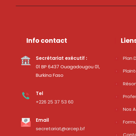
Info contact
Lien
Secrétariat exécutif :
Plan D
01 BP 6437 Ouagadougou 01,
Plain
Burkina Faso
Réso
Tel
Profe
+226 25 37 53 60
Nos A
Email
Formu
secretariat@arcep.bf
Cont