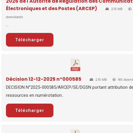
2026 de l'Autorité de Régulation des Communicat
Électroniques et des Postes (ARCEP)
2.15 MB
downloads
...
Télécharger
Décision 12-12-2025 n°000585
2.15 MB
415 down
DECISION N°2025-000585/ARCEP/SE/DGSN portant attribution d
ressources en numérotation...
Télécharger