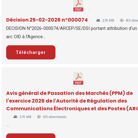
Décision 25-02-2026 n°000074
2.15 MB
413 do
DECISION N°2026-000074/ARCEP/SE/DSI portant attribution d'un
arc OID à l'Agence...
Télécharger
Avis général de Passation des Marchés (PPM) de
l'exercice 2026 de l'Autorité de Régulation des
Communications Électroniques et des Postes (AR
2.15 MB
421 downloads
...