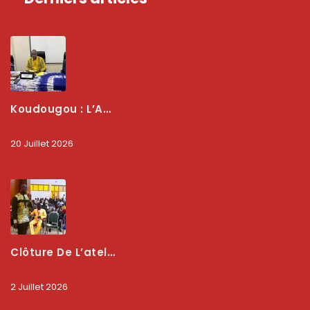
Koudougou : L’ARCEP Renforce Le Dialogue Avec Les Associations De Consommateurs Pour Mieux Protéger Les Usagers
20 Juillet 2026
Clôture De L’atelier National : L’ARCEP Et Les Collectivités Territoriales Consolident Leur Partenariat Pour Booster La Qualité Des Services Numériques
2 Juillet 2026