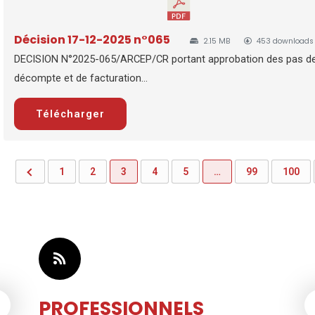
Décision 17-12-2025 n°065
2.15 MB
453 downloads
DECISION N°2025-065/ARCEP/CR portant approbation des pas d
décompte et de facturation...
Télécharger
1
2
3
4
5
…
99
100
PROFESSIONNELS