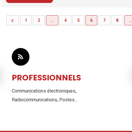
1
2
…
4
5
6
7
8
…
CONSOMMATEURS
Résomètre
,
Plaintes
,
Sondages
,
Consultations
publiques
, ...