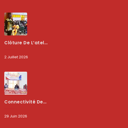
Clôture De L’atelier National : L’ARCEP Et Les Collectivités Territoriales Consolident Leur Partenariat Pour Booster La Qualité Des Services Numériques
2 Juillet 2026
Connectivité Des Territoires : L’ARCEP Et Les Collectivités Territoriales Scellent Un Pacte Stratégique À Bobo-Dioulasso Pour Booster La Qualité Des Réseaux
29 Juin 2026