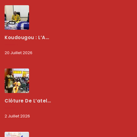
Koudougou : L’ARCEP Renforce Le Dialogue Avec Les Associations De Consommateurs Pour Mieux Protéger Les Usagers
20 Juillet 2026
Clôture De L’atelier National : L’ARCEP Et Les Collectivités Territoriales Consolident Leur Partenariat Pour Booster La Qualité Des Services Numériques
2 Juillet 2026