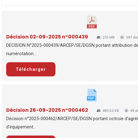
Décision 02-09-2025 n°000439
2.15 MB
387 do
DECISION N°2025-000439/ARCEP/SE/DGSN portant attribution de
numérotation...
Télécharger
Décision 26-09-2025 n°000462
480.03 KB
49 d
Décision n°2025-000462/ARCEP/SE/DGSN portant octroie d'agr
d'équipement...