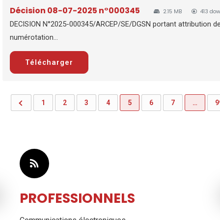
Décision 08-07-2025 n°000345
2.15 MB
413 do
DECISION N°2025-000345/ARCEP/SE/DGSN portant attribution de
numérotation...
Télécharger
1
2
3
4
5
6
7
…
9
PROFESSIONNELS