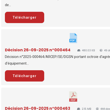
de...
Télécharger
Décision 26-09-2025 n°000464
480.03 KB
49 d
Décision n°2025-000464/ARCEP/SE/DGSN portant octroie d'agr
d'équipement...
Télécharger
Décision 26-09-2025 n°000463
2.15 MB
444 do