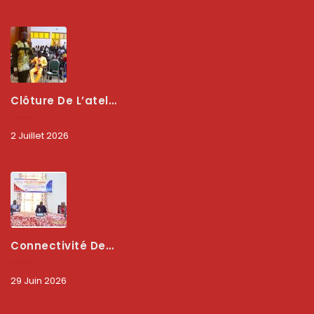
Clôture De L’atelier National : L’ARCEP Et Les Collectivités Territoriales Consolident Leur Partenariat Pour Booster La Qualité Des Services Numériques
2 Juillet 2026
Connectivité Des Territoires : L’ARCEP Et Les Collectivités Territoriales Scellent Un Pacte Stratégique À Bobo-Dioulasso Pour Booster La Qualité Des Réseaux
29 Juin 2026