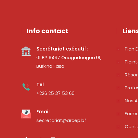
Info contact
Lien
Secrétariat exécutif :
Plan D
01 BP 6437 Ouagadougou 01,
Plain
Burkina Faso
Réso
Tel
Profe
+226 25 37 53 60
Nos A
Email
Formu
secretariat@arcep.bf
Cont