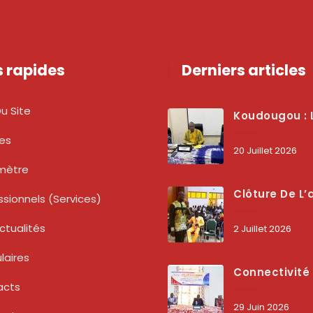
s rapides
Derniers articles
u Site
Koudougou : L’ARCEP Renforce Le Dialogue Avec Les Associations De Consommateurs Pour Mieux Pro
tes
20 Juillet 2026
mètre
Clôture De L’atelier National : L’ARCEP Et Les Collectivités Territoriales Consolident Leur Partenariat Pour Booster La Qua
ssionnels (services)
ctualités
2 Juillet 2026
laires
Connectivité Des Territoires : L’ARCEP Et Les Collectivités Territoriales Scellent Un Pacte Stratégique À Bobo-Dioulasso Pour Boost
acts
29 Juin 2026