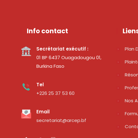
Info contact
Lien
Secrétariat exécutif :
Plan D
01 BP 6437 Ouagadougou 01,
Plain
Burkina Faso
Réso
Tel
Profe
+226 25 37 53 60
Nos A
Email
Formu
secretariat@arcep.bf
Cont