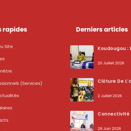
s rapides
Derniers articles
u Site
Koudougou : L’ARCEP Renforce Le Dialogue Avec Les Associations De Consommateurs Pour Mieux Pro
tes
20 Juillet 2026
mètre
Clôture De L’atelier National : L’ARCEP Et Les Collectivités Territoriales Consolident Leur Partenariat Pour Booster La Qua
ssionnels (services)
ctualités
2 Juillet 2026
laires
Connectivité Des Territoires : L’ARCEP Et Les Collectivités Territoriales Scellent Un Pacte Stratégique À Bobo-Dioulasso Pour Boost
acts
29 Juin 2026