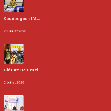
Koudougou : L’ARCEP Renforce Le Dialogue Avec Les Associations De Consommateurs Pour Mieux Protéger Les Usagers
20 Juillet 2026
Clôture De L’atelier National : L’ARCEP Et Les Collectivités Territoriales Consolident Leur Partenariat Pour Booster La Qualité Des Services Numériques
2 Juillet 2026