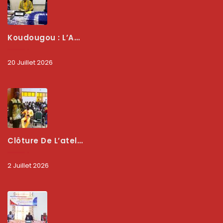
Koudougou : L’ARCEP Renforce Le Dialogue Avec Les Associations De Consommateurs Pour Mieux Protéger Les Usagers
20 Juillet 2026
Clôture De L’atelier National : L’ARCEP Et Les Collectivités Territoriales Consolident Leur Partenariat Pour Booster La Qualité Des Services Numériques
2 Juillet 2026