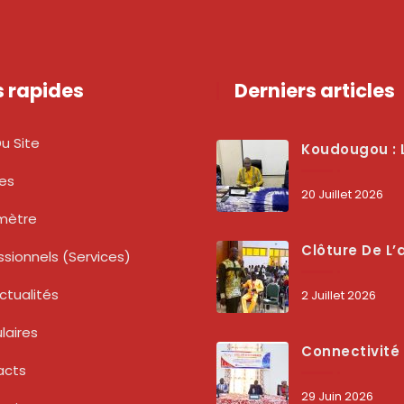
s rapides
Derniers articles
u Site
Koudougou : L’ARCEP Renforce Le Dialogue Avec Les Associations De Consommateurs Pour Mieux Pro
tes
20 Juillet 2026
mètre
Clôture De L’atelier National : L’ARCEP Et Les Collectivités Territoriales Consolident Leur Partenariat Pour Booster La Qua
ssionnels (services)
ctualités
2 Juillet 2026
laires
Connectivité Des Territoires : L’ARCEP Et Les Collectivités Territoriales Scellent Un Pacte Stratégique À Bobo-Dioulasso Pour Boost
acts
29 Juin 2026