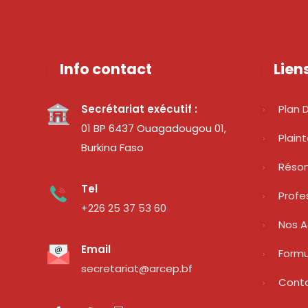
Info contact
Lien
Secrétariat exécutif :
Plan D
01 BP 6437 Ouagadougou 01,
Plain
Burkina Faso
Réso
Tel
Profe
+226 25 37 53 60
Nos A
Email
Formu
secretariat@arcep.bf
Cont