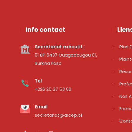
Info contact
Lien
Secrétariat exécutif :
Plan D
01 BP 6437 Ouagadougou 01,
Plain
Burkina Faso
Réso
Tel
Profe
+226 25 37 53 60
Nos A
Email
Formu
secretariat@arcep.bf
Cont