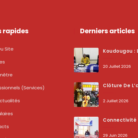
s rapides
Derniers articles
u Site
Koudougou : L’ARCEP Renforce Le Dialogue Avec Les Associations De Consommateurs Pour Mieux Pro
tes
20 Juillet 2026
mètre
Clôture De L’atelier National : L’ARCEP Et Les Collectivités Territoriales Consolident Leur Partenariat Pour Booster La Qua
ssionnels (services)
ctualités
2 Juillet 2026
laires
Connectivité Des Territoires : L’ARCEP Et Les Collectivités Territoriales Scellent Un Pacte Stratégique À Bobo-Dioulasso Pour Boost
acts
29 Juin 2026