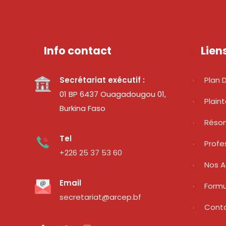
Info contact
Lien
Secrétariat exécutif :
Plan D
01 BP 6437 Ouagadougou 01,
Plain
Burkina Faso
Réso
Tel
Profe
+226 25 37 53 60
Nos A
Email
Formu
secretariat@arcep.bf
Cont