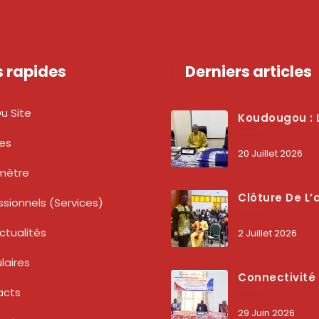
s rapides
Derniers articles
u Site
Koudougou : L’ARCEP Renforce Le Dialogue Avec Les Associations De Consommateurs Pour Mieux Pro
tes
20 Juillet 2026
mètre
Clôture De L’atelier National : L’ARCEP Et Les Collectivités Territoriales Consolident Leur Partenariat Pour Booster La Qua
ssionnels (services)
ctualités
2 Juillet 2026
laires
Connectivité Des Territoires : L’ARCEP Et Les Collectivités Territoriales Scellent Un Pacte Stratégique À Bobo-Dioulasso Pour Boost
acts
29 Juin 2026