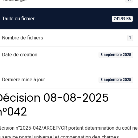
Taille du fichier
741.99 KB
Nombre de fichiers
1
Date de création
8 septembre 2025
Dernière mise à jour
8 septembre 2025
Décision 08-08-2025
n°042
écision n°2025-042/ARCEP/CR portant détermination du coût ne
 service postal universel et compensation des charges