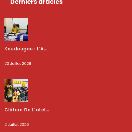
Derniers articles
Koudougou : L’ARCEP Renforce Le Dialogue Avec Les Associations De Consommateurs Pour Mieux Protéger Les Usagers
20 Juillet 2026
Clôture De L’atelier National : L’ARCEP Et Les Collectivités Territoriales Consolident Leur Partenariat Pour Booster La Qualité Des Services Numériques
2 Juillet 2026