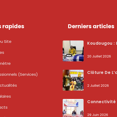
s rapides
Derniers articles
u Site
Koudougou : L’ARCEP Renforce Le Dialogue Avec Les Associations De Consommateurs Pour Mieux Pro
tes
20 Juillet 2026
mètre
Clôture De L’atelier National : L’ARCEP Et Les Collectivités Territoriales Consolident Leur Partenariat Pour Booster La Qua
ssionnels (services)
ctualités
2 Juillet 2026
laires
Connectivité Des Territoires : L’ARCEP Et Les Collectivités Territoriales Scellent Un Pacte Stratégique À Bobo-Dioulasso Pour Boost
acts
29 Juin 2026