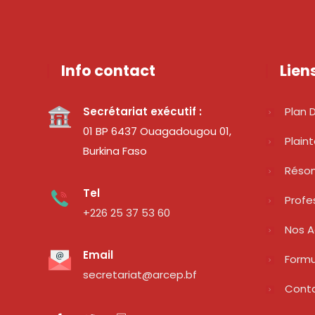
Info contact
Lien
Secrétariat exécutif :
Plan D
01 BP 6437 Ouagadougou 01,
Plain
Burkina Faso
Réso
Tel
Profe
+226 25 37 53 60
Nos A
Email
Formu
secretariat@arcep.bf
Cont