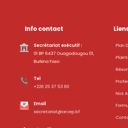
Info contact
Lien
Secrétariat exécutif :
Plan D
01 BP 6437 Ouagadougou 01,
Plain
Burkina Faso
Réso
Tel
Profe
+226 25 37 53 60
Nos A
Email
Formu
secretariat@arcep.bf
Cont