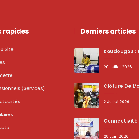
s rapides
Derniers articles
u Site
Koudougou : L’ARCEP Renforce Le Dialogue Avec Les Associations De Consommateurs Pour Mieux Pro
tes
20 Juillet 2026
mètre
Clôture De L’atelier National : L’ARCEP Et Les Collectivités Territoriales Consolident Leur Partenariat Pour Booster La Qua
ssionnels (services)
ctualités
2 Juillet 2026
laires
Connectivité Des Territoires : L’ARCEP Et Les Collectivités Territoriales Scellent Un Pacte Stratégique À Bobo-Dioulasso Pour Boost
acts
29 Juin 2026