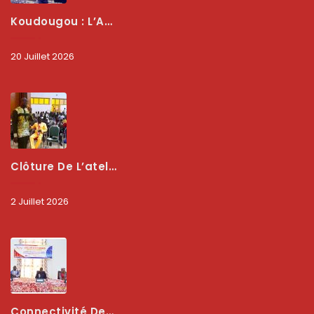
Koudougou : L’ARCEP Renforce Le Dialogue Avec Les Associations De Consommateurs Pour Mieux Protéger Les Usagers
20 Juillet 2026
Clôture De L’atelier National : L’ARCEP Et Les Collectivités Territoriales Consolident Leur Partenariat Pour Booster La Qualité Des Services Numériques
2 Juillet 2026
Connectivité Des Territoires : L’ARCEP Et Les Collectivités Territoriales Scellent Un Pacte Stratégique À Bobo-Dioulasso Pour Booster La Qualité Des Réseaux