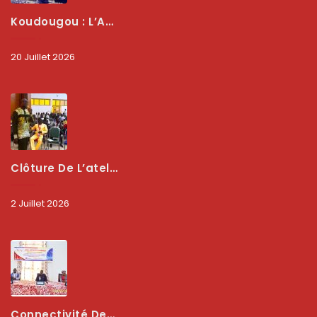
Koudougou : L’ARCEP Renforce Le Dialogue Avec Les Associations De Consommateurs Pour Mieux Protéger Les Usagers
20 Juillet 2026
Clôture De L’atelier National : L’ARCEP Et Les Collectivités Territoriales Consolident Leur Partenariat Pour Booster La Qualité Des Services Numériques
2 Juillet 2026
Connectivité Des Territoires : L’ARCEP Et Les Collectivités Territoriales Scellent Un Pacte Stratégique À Bobo-Dioulasso Pour Booster La Qualité Des Réseaux