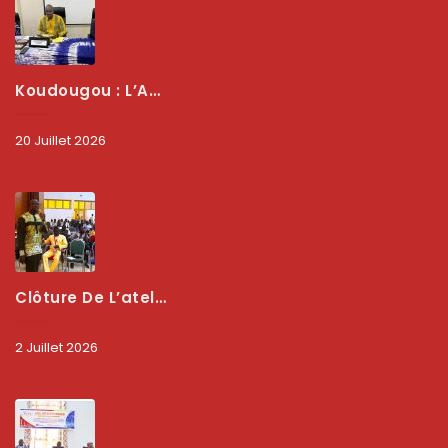
Koudougou : L’ARCEP Renforce Le Dialogue Avec Les Associations De Consommateurs Pour Mieux Protéger Les Usagers
20 Juillet 2026
Clôture De L’atelier National : L’ARCEP Et Les Collectivités Territoriales Consolident Leur Partenariat Pour Booster La Qualité Des Services Numériques
2 Juillet 2026