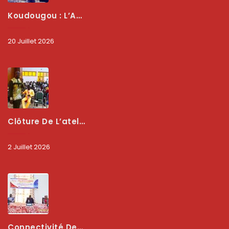
Koudougou : L’ARCEP Renforce Le Dialogue Avec Les Associations De Consommateurs Pour Mieux Protéger Les Usagers
20 Juillet 2026
Clôture De L’atelier National : L’ARCEP Et Les Collectivités Territoriales Consolident Leur Partenariat Pour Booster La Qualité Des Services Numériques
2 Juillet 2026
Connectivité Des Territoires : L’ARCEP Et Les Collectivités Territoriales Scellent Un Pacte Stratégique À Bobo-Dioulasso Pour Booster La Qualité Des Réseaux