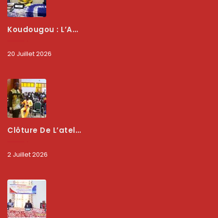
Koudougou : L’ARCEP Renforce Le Dialogue Avec Les Associations De Consommateurs Pour Mieux Protéger Les Usagers
20 Juillet 2026
Clôture De L’atelier National : L’ARCEP Et Les Collectivités Territoriales Consolident Leur Partenariat Pour Booster La Qualité Des Services Numériques
2 Juillet 2026