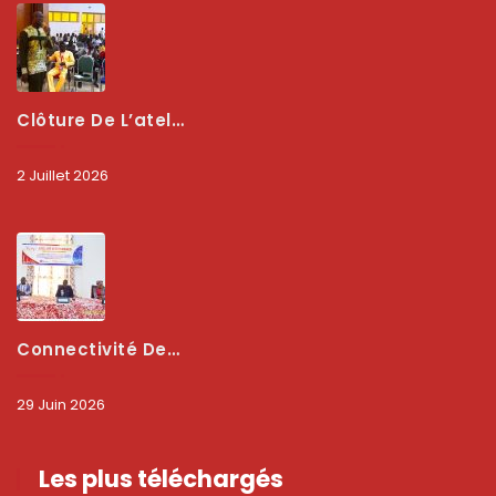
Clôture De L’atelier National : L’ARCEP Et Les Collectivités Territoriales Consolident Leur Partenariat Pour Booster La Qualité Des Services Numériques
2 Juillet 2026
Connectivité Des Territoires : L’ARCEP Et Les Collectivités Territoriales Scellent Un Pacte Stratégique À Bobo-Dioulasso Pour Booster La Qualité Des Réseaux
29 Juin 2026
Les plus téléchargés