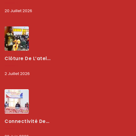
20 Juillet 2026
Clôture De L’atelier National : L’ARCEP Et Les Collectivités Territoriales Consolident Leur Partenariat Pour Booster La Qualité Des Services Numériques
2 Juillet 2026
Connectivité Des Territoires : L’ARCEP Et Les Collectivités Territoriales Scellent Un Pacte Stratégique À Bobo-Dioulasso Pour Booster La Qualité Des Réseaux