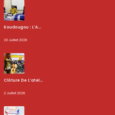
Koudougou : L’ARCEP Renforce Le Dialogue Avec Les Associations De Consommateurs Pour Mieux Protéger Les Usagers
20 Juillet 2026
Clôture De L’atelier National : L’ARCEP Et Les Collectivités Territoriales Consolident Leur Partenariat Pour Booster La Qualité Des Services Numériques
2 Juillet 2026