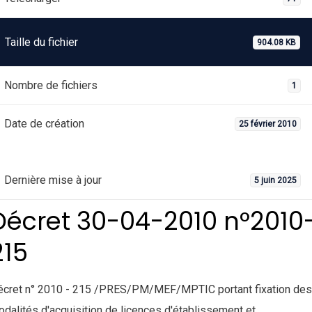
Taille du fichier
904.08 KB
Nombre de fichiers
1
Date de création
25 février 2010
Dernière mise à jour
5 juin 2025
Décret 30-04-2010 n°2010
215
écret n° 2010 - 215 /PRES/PM/MEF/MPTIC portant fixation des
dalités d'acquisition de licences d'établissement et