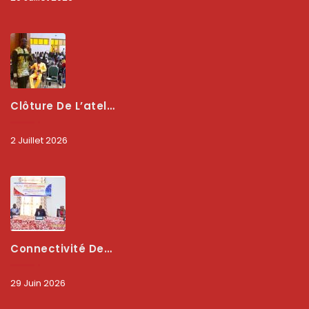
Clôture De L’atelier National : L’ARCEP Et Les Collectivités Territoriales Consolident Leur Partenariat Pour Booster La Qualité Des Services Numériques
2 Juillet 2026
Connectivité Des Territoires : L’ARCEP Et Les Collectivités Territoriales Scellent Un Pacte Stratégique À Bobo-Dioulasso Pour Booster La Qualité Des Réseaux
29 Juin 2026