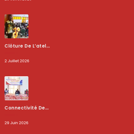
Clôture De L’atelier National : L’ARCEP Et Les Collectivités Territoriales Consolident Leur Partenariat Pour Booster La Qualité Des Services Numériques
2 Juillet 2026
Connectivité Des Territoires : L’ARCEP Et Les Collectivités Territoriales Scellent Un Pacte Stratégique À Bobo-Dioulasso Pour Booster La Qualité Des Réseaux
29 Juin 2026