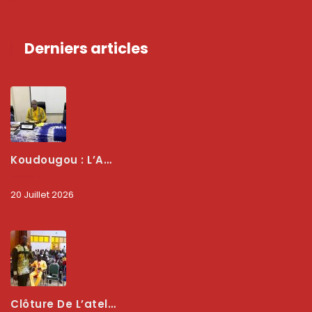
Derniers articles
Koudougou : L’ARCEP Renforce Le Dialogue Avec Les Associations De Consommateurs Pour Mieux Protéger Les Usagers
20 Juillet 2026
Clôture De L’atelier National : L’ARCEP Et Les Collectivités Territoriales Consolident Leur Partenariat Pour Booster La Qualité Des Services Numériques