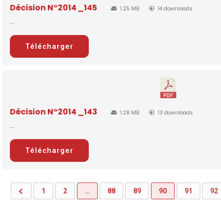
Décision N°2014 _145
1.25 MB
14 downloads
...
Télécharger
Décision N°2014 _143
1.28 MB
13 downloads
...
Télécharger
1
2
…
88
89
90
91
92