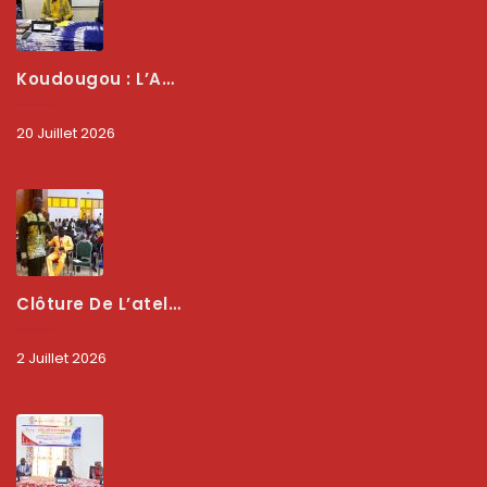
Koudougou : L’ARCEP Renforce Le Dialogue Avec Les Associations De Consommateurs Pour Mieux Protéger Les Usagers
20 Juillet 2026
Clôture De L’atelier National : L’ARCEP Et Les Collectivités Territoriales Consolident Leur Partenariat Pour Booster La Qualité Des Services Numériques
2 Juillet 2026