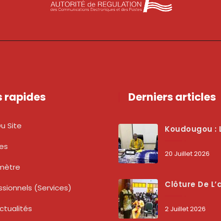
s rapides
Derniers articles
u Site
Koudougou : L’ARCEP Renforce Le Dialogue Avec Les Associations De Consommateurs Pour Mieux Pro
tes
20 Juillet 2026
mètre
Clôture De L’atelier National : L’ARCEP Et Les Collectivités Territoriales Consolident Leur Partenariat Pour Booster La Qua
ssionnels (services)
ctualités
2 Juillet 2026