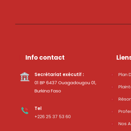
Info contact
Lien
Secrétariat exécutif :
Plan D
01 BP 6437 Ouagadougou 01,
Plain
Burkina Faso
Réso
Tel
Profe
+226 25 37 53 60
Nos A