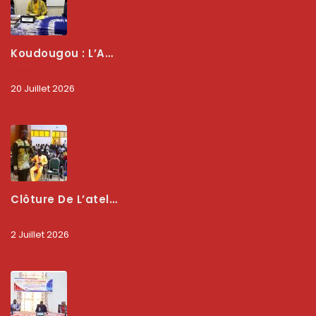
Koudougou : L’ARCEP Renforce Le Dialogue Avec Les Associations De Consommateurs Pour Mieux Protéger Les Usagers
20 Juillet 2026
Clôture De L’atelier National : L’ARCEP Et Les Collectivités Territoriales Consolident Leur Partenariat Pour Booster La Qualité Des Services Numériques
2 Juillet 2026