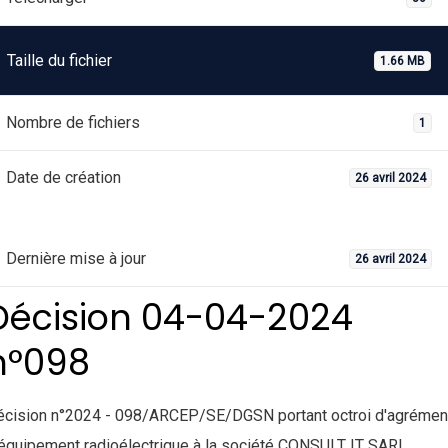
Taille du fichier
1.66 MB
Nombre de fichiers
1
Date de création
26 avril 2024
Dernière mise à jour
26 avril 2024
Décision 04-04-2024
n°098
écision n°2024 - 098/ARCEP/SE/DGSN portant octroi d'agrémen
équipement radioélectrique à la société CONSULT IT SARL.