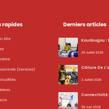
s rapides
Derniers articles
u Site
Koudougou : L’ARCEP Renforce Le Dialogue Avec Les Associations De Consommateurs Pour Mieux Pro
tes
20 Juillet 2026
mètre
Clôture De L’atelier National : L’ARCEP Et Les Collectivités Territoriales Consolident Leur Partenariat Pour Booster La Qua
ssionnels (services)
ctualités
2 Juillet 2026
laires
Connectivité Des Territoires : L’ARCEP Et Les Collectivités Territoriales Scellent Un Pacte Stratégique À Bobo-Dioulasso Pour Boost
acts
29 Juin 2026