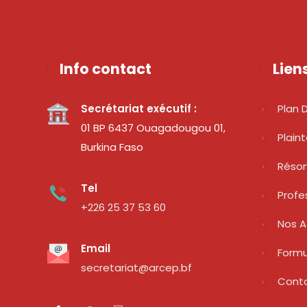
Info contact
Lien
Secrétariat exécutif :
Plan D
01 BP 6437 Ouagadougou 01,
Plain
Burkina Faso
Réso
Tel
Profe
+226 25 37 53 60
Nos A
Email
Formu
secretariat@arcep.bf
Cont