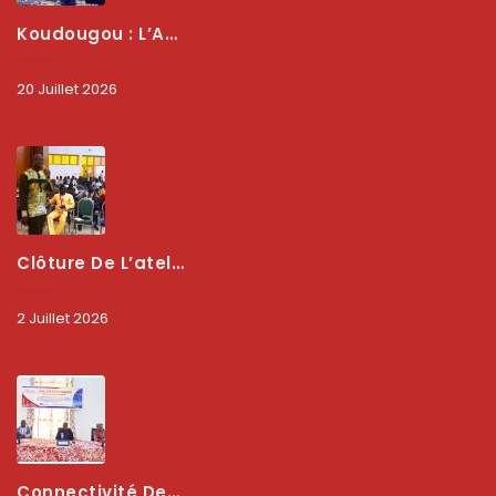
Koudougou : L’ARCEP Renforce Le Dialogue Avec Les Associations De Consommateurs Pour Mieux Protéger Les Usagers
20 Juillet 2026
Clôture De L’atelier National : L’ARCEP Et Les Collectivités Territoriales Consolident Leur Partenariat Pour Booster La Qualité Des Services Numériques
2 Juillet 2026
Connectivité Des Territoires : L’ARCEP Et Les Collectivités Territoriales Scellent Un Pacte Stratégique À Bobo-Dioulasso Pour Booster La Qualité Des Réseaux