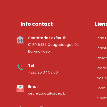
Info contact
Lien
Secrétariat exécutif :
Plan D
01 BP 6437 Ouagadougou 01,
Plain
Burkina Faso
Réso
Tel
Profe
+226 25 37 53 60
Nos A
Email
Formu
secretariat@arcep.bf
Cont