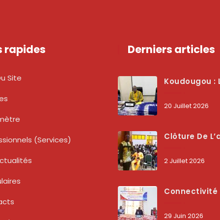
s rapides
Derniers articles
u Site
Koudougou : L’ARCEP Renforce Le Dialogue Avec Les Associations De Consommateurs Pour Mieux Pro
tes
20 Juillet 2026
mètre
Clôture De L’atelier National : L’ARCEP Et Les Collectivités Territoriales Consolident Leur Partenariat Pour Booster La Qua
ssionnels (services)
ctualités
2 Juillet 2026
laires
Connectivité Des Territoires : L’ARCEP Et Les Collectivités Territoriales Scellent Un Pacte Stratégique À Bobo-Dioulasso Pour Boost
acts
29 Juin 2026