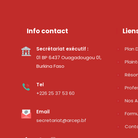
Info contact
Lien
Secrétariat exécutif :
Plan D
01 BP 6437 Ouagadougou 01,
Plain
Burkina Faso
Réso
Tel
Profe
+226 25 37 53 60
Nos A
Email
Formu
secretariat@arcep.bf
Cont